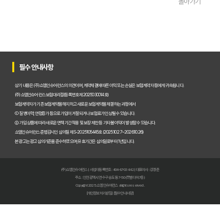
돌아가기
50대 암보험, 지금 가입하면 딱! 후회없는 선택, 핵심 비교분석
암보험 갱신 공포 이제 그만! 비갱신형으로 미리 대비하는 현명한 선택
암보험금 제대로 받기! 99%가 모르는 핵심 지급 조건 파헤치기
암보험 비교, 2026년 숨겨진 혜택까지 꼼꼼하게 파헤쳐 드립니다!
필수 안내사항
암보험 늦기 전에! 지금 가입해야만 하는 결정적 이유
상기 내용은 (주)쇼엠인슈어런스의 의견이며, 계약체결에 따른 이익 또는 손실은 보험계약자 등에게 귀속됩니다.
(주)쇼엠인슈어런스 보험대리점(등록번호 제2025030014호)
암보험 진단비, 지금 준비하면 1억 더 받는 비법!
보험계약자가 기존 보험계약을 해지하고 새로운 보험계약을 체결하는 과정에서
① 질병이력, 연령증가 등으로 가입이 거절되거나 보험료가 인상될 수 있습니다.
② 가입 상품에 따라 새로운 면책기간 적용 및 보장 제한 등 기타 불이익이 발생할 수 있습니다.
암 걱정 끝! 낸 보험료 100% 환급받는 완벽한 암보험 선택 가이드
쇼엠인슈어런스 준법감시인 심의필 제S-2025105445호 (2025.10.27~2026.10.26)
본 광고는 광고심의기준을 준수하였으며, 유효기간은 심의일로부터 1년입니다.
50대 암보험, 숨겨진 보장 찾고 후회없이 선택하는 비법!
암보험료 폭탄 피하는 법🚨 비갱신형 막차 탑승! 2026년 전에 꼭 알아
(주)쇼엠인슈어런스 | 사업자등록번호 : 404-87-03442 | 대표이사 : 강경준
주소 : 인천광역시 연수구 송도동 7-50 (갯벌타워 7층)
암보험금, 몰라서 못 받는 돈? 2026년 지급 기준 핵심 파헤치기
Copyright 2025. 쇼엠인슈어런스 all rights reserved.
[개인정보처리방침]
[필수안내사항]
암보험 비교 끝판왕: 2026년 가장 현명한 선택, 숨겨진 꿀팁 대방출!