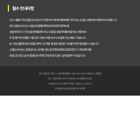
암보험 비교, 2026년 숨겨진 혜택까지 꼼꼼하게 파헤쳐 드립니다!
필수 안내사항
암보험 늦기 전에! 지금 가입해야만 하는 결정적 이유
상기 내용은 (주)쇼엠인슈어런스의 의견이며, 계약체결에 따른 이익 또는 손실은 보험계약자 등에게 귀속됩니다.
(주)쇼엠인슈어런스 보험대리점(등록번호 제2025030014호)
암보험 진단비, 지금 준비하면 1억 더 받는 비법!
보험계약자가 기존 보험계약을 해지하고 새로운 보험계약을 체결하는 과정에서
① 질병이력, 연령증가 등으로 가입이 거절되거나 보험료가 인상될 수 있습니다.
② 가입 상품에 따라 새로운 면책기간 적용 및 보장 제한 등 기타 불이익이 발생할 수 있습니다.
암 걱정 끝! 낸 보험료 100% 환급받는 완벽한 암보험 선택 가이드
쇼엠인슈어런스 준법감시인 심의필 제S-2025105445호 (2025.10.27~2026.10.26)
본 광고는 광고심의기준을 준수하였으며, 유효기간은 심의일로부터 1년입니다.
50대 암보험, 숨겨진 보장 찾고 후회없이 선택하는 비법!
암보험료 폭탄 피하는 법🚨 비갱신형 막차 탑승! 2026년 전에 꼭 알아
(주)쇼엠인슈어런스 | 사업자등록번호 : 404-87-03442 | 대표이사 : 강경준
주소 : 인천광역시 연수구 송도동 7-50 (갯벌타워 7층)
암보험금, 몰라서 못 받는 돈? 2026년 지급 기준 핵심 파헤치기
Copyright 2025. 쇼엠인슈어런스 all rights reserved.
[개인정보처리방침]
[필수안내사항]
암보험 비교 끝판왕: 2026년 가장 현명한 선택, 숨겨진 꿀팁 대방출!
암보험 가입, 왜 지금이 적기일까? 핵심만 짚어주는 3가지 이유!
암 치료비 폭탄 피하는 법! 2026년에도 끄떡없는 암치료보험 핵심 전
암보험 보장, 지금 놓치면 후회할 3가지 핵심 포인트