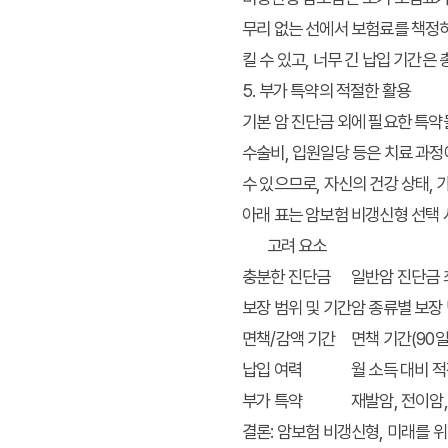
무리 없는 선에서 보험료를 책정하고
킬 수 있고, 너무 긴 납입 기간은
5. 부가 특약의 적절한 활용
기본 암 진단금 외에 필요한 특약
수술비, 입원일당 등은 치료 과정
수 있으므로, 자신의 건강 상태,
아래 표는 암보험 비갱신형 선택 
고려 요소
충분한 진단금
일반암 진단금 최
보장 범위 및 기간
암 종류별 보장 
면책/감액 기간
면책 기간(90일
납입 여력
월 소득 대비 적
부가 특약
재발암, 전이암,
결론: 암보험 비갱신형, 미래를 