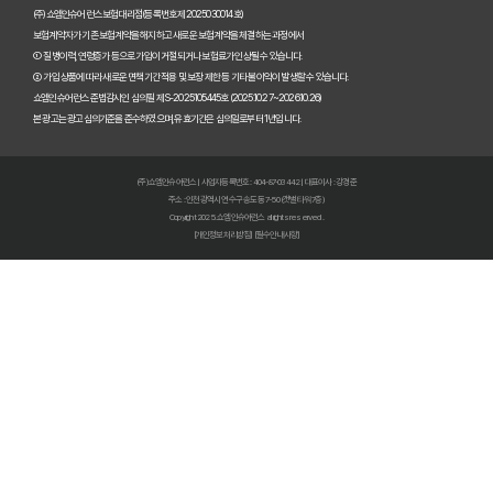
(주)쇼엠인슈어런스 보험대리점(등록번호 제2025030014호)
암보험 진단비, 지금 준비하면 1억 더 받는 비법!
보험계약자가 기존 보험계약을 해지하고 새로운 보험계약을 체결하는 과정에서
① 질병이력, 연령증가 등으로 가입이 거절되거나 보험료가 인상될 수 있습니다.
② 가입 상품에 따라 새로운 면책기간 적용 및 보장 제한 등 기타 불이익이 발생할 수 있습니다.
암 걱정 끝! 낸 보험료 100% 환급받는 완벽한 암보험 선택 가이드
쇼엠인슈어런스 준법감시인 심의필 제S-2025105445호 (2025.10.27~2026.10.26)
본 광고는 광고심의기준을 준수하였으며, 유효기간은 심의일로부터 1년입니다.
50대 암보험, 숨겨진 보장 찾고 후회없이 선택하는 비법!
암보험료 폭탄 피하는 법🚨 비갱신형 막차 탑승! 2026년 전에 꼭 알아
(주)쇼엠인슈어런스 | 사업자등록번호 : 404-87-03442 | 대표이사 : 강경준
주소 : 인천광역시 연수구 송도동 7-50 (갯벌타워 7층)
암보험금, 몰라서 못 받는 돈? 2026년 지급 기준 핵심 파헤치기
Copyright 2025. 쇼엠인슈어런스 all rights reserved.
[개인정보처리방침]
[필수안내사항]
암보험 비교 끝판왕: 2026년 가장 현명한 선택, 숨겨진 꿀팁 대방출!
암보험 가입, 왜 지금이 적기일까? 핵심만 짚어주는 3가지 이유!
암 치료비 폭탄 피하는 법! 2026년에도 끄떡없는 암치료보험 핵심 전
암보험 보장, 지금 놓치면 후회할 3가지 핵심 포인트
갱신형 암보험, 지금 가입하면 10년 후 폭탄? 후회 없는 선택법
암보험 진단비, 지금 가입하면 1억 더 받는 비법!