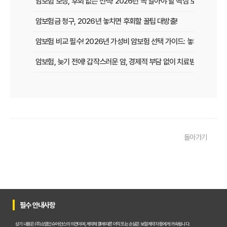
암보험 보장, 후회 없는 선택! 2026년 꼭 알아야 할 핵심 보장 가이드
암보험금 청구, 2026년 놓치면 후회할 꿀팁 대방출!
암보험 비교 필수! 2026년 가성비 암보험 선택 가이드: 놓치면 손해 보
암보험, 늦기 전에! 갑작스러운 암, 경제적 부담 없이 치료받는 방법
암보험 보장, 지금 놓치면 후회할 3가지 핵심 변화!
갱신형 암보험, 2026년 만기 전에 꼭 확인해야 할 5가지 핵심 정보
암 걱정 끝! 낸 보험료 그대로 돌려받는 환급형 암보험, 2026년 가입
돌아가기
50대 암보험, 지금 가입하면 딱! 후회없는 선택, 핵심 비교분석
암보험 갱신 공포 이제 그만! 비갱신형으로 미리 대비하는 현명한 선택
암보험금 제대로 받기! 99%가 모르는 핵심 지급 조건 파헤치기
암보험 비교, 2026년 숨겨진 혜택까지 꼼꼼하게 파헤쳐 드립니다!
필수 안내사항
암보험 늦기 전에! 지금 가입해야만 하는 결정적 이유
상기 내용은 (주)쇼엠인슈어런스의 의견이며, 계약체결에 따른 이익 또는 손실은 보험계약자 등에게 귀속됩니다.