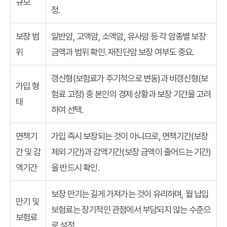
규모
정.
보장 범
일반암, 고액암, 소액암, 유사암 등 각 암종별 보장
위
금액과 범위 확인. 재진단암 보장 여부도 중요.
갱신형(보험료가 주기적으로 변동)과 비갱신형(보
가입 형
험료 고정) 중 본인의 경제 상황과 보장 기간을 고려
태
하여 선택.
면책기
가입 즉시 보장되는 것이 아니므로, 면책기간(보장
간 및 감
제외 기간)과 감액기간(보장 금액이 줄어드는 기간)
액기간
을 반드시 확인.
보장 만기는 길게 가져가는 것이 유리하며, 월 납입
만기 및
보험료는 장기적인 관점에서 부담되지 않는 수준으
보험료
로 설정.