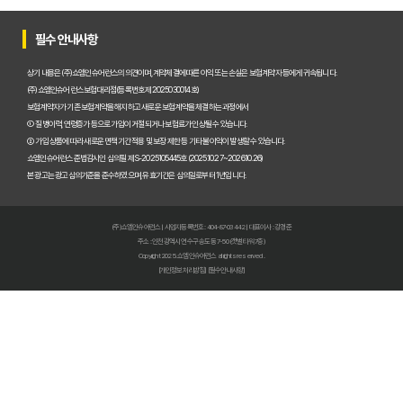
암보험금 제대로 받기! 99%가 모르는 핵심 지급 조건 파헤치기
암보험 비교, 2026년 숨겨진 혜택까지 꼼꼼하게 파헤쳐 드립니다!
필수 안내사항
암보험 늦기 전에! 지금 가입해야만 하는 결정적 이유
상기 내용은 (주)쇼엠인슈어런스의 의견이며, 계약체결에 따른 이익 또는 손실은 보험계약자 등에게 귀속됩니다.
(주)쇼엠인슈어런스 보험대리점(등록번호 제2025030014호)
암보험 진단비, 지금 준비하면 1억 더 받는 비법!
보험계약자가 기존 보험계약을 해지하고 새로운 보험계약을 체결하는 과정에서
① 질병이력, 연령증가 등으로 가입이 거절되거나 보험료가 인상될 수 있습니다.
② 가입 상품에 따라 새로운 면책기간 적용 및 보장 제한 등 기타 불이익이 발생할 수 있습니다.
암 걱정 끝! 낸 보험료 100% 환급받는 완벽한 암보험 선택 가이드
쇼엠인슈어런스 준법감시인 심의필 제S-2025105445호 (2025.10.27~2026.10.26)
본 광고는 광고심의기준을 준수하였으며, 유효기간은 심의일로부터 1년입니다.
50대 암보험, 숨겨진 보장 찾고 후회없이 선택하는 비법!
암보험료 폭탄 피하는 법🚨 비갱신형 막차 탑승! 2026년 전에 꼭 알아
(주)쇼엠인슈어런스 | 사업자등록번호 : 404-87-03442 | 대표이사 : 강경준
주소 : 인천광역시 연수구 송도동 7-50 (갯벌타워 7층)
암보험금, 몰라서 못 받는 돈? 2026년 지급 기준 핵심 파헤치기
Copyright 2025. 쇼엠인슈어런스 all rights reserved.
[개인정보처리방침]
[필수안내사항]
암보험 비교 끝판왕: 2026년 가장 현명한 선택, 숨겨진 꿀팁 대방출!
암보험 가입, 왜 지금이 적기일까? 핵심만 짚어주는 3가지 이유!
암 치료비 폭탄 피하는 법! 2026년에도 끄떡없는 암치료보험 핵심 전
암보험 보장, 지금 놓치면 후회할 3가지 핵심 포인트