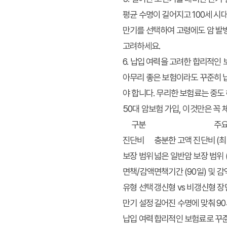
평균 수명이 길어지고 100세 시
만기를 선택하여 고령에도 암 발병
고려하세요.
6. 납입 여력을 고려한 합리적인
아무리 좋은 보험이라도 꾸준히 납
야 합니다. 무리한 보험료는 중도
50대 암보험 가입, 이것만은 꼭 
구분
주요
진단비
충분한 고액 진단비 (최
보장 범위
넓은 일반암 보장 범위 
면책/감액
면책기간 (90일) 및 감
유형 선택
갱신형 vs 비갱신형 장
만기 설정
길어진 수명에 맞춰 90
납입 여력
합리적인 보험료로 꾸준