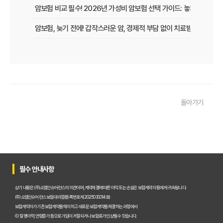
암보험 비교 필수! 2026년 가성비 암보험 선택 가이드: 놓치면 손해 보
암보험, 늦기 전에! 갑작스러운 암, 경제적 부담 없이 치료받는 방법
암보험 보장, 지금 놓치면 후회할 3가지 핵심 변화!
갱신형 암보험, 2026년 만기 전에 꼭 확인해야 할 5가지 핵심 정보
암 걱정 끝! 낸 보험료 그대로 돌려받는 환급형 암보험, 2026년 가입
돌아가기
50대 암보험, 지금 가입하면 딱! 후회없는 선택, 핵심 비교분석
암보험 갱신 공포 이제 그만! 비갱신형으로 미리 대비하는 현명한 선택
암보험금 제대로 받기! 99%가 모르는 핵심 지급 조건 파헤치기
암보험 비교, 2026년 숨겨진 혜택까지 꼼꼼하게 파헤쳐 드립니다!
필수 안내사항
암보험 늦기 전에! 지금 가입해야만 하는 결정적 이유
상기 내용은 (주)쇼엠인슈어런스의 의견이며, 계약체결에 따른 이익 또는 손실은 보험계약자 등에게 귀속됩니다.
(주)쇼엠인슈어런스 보험대리점(등록번호 제2025030014호)
암보험 진단비, 지금 준비하면 1억 더 받는 비법!
보험계약자가 기존 보험계약을 해지하고 새로운 보험계약을 체결하는 과정에서
① 질병이력, 연령증가 등으로 가입이 거절되거나 보험료가 인상될 수 있습니다.