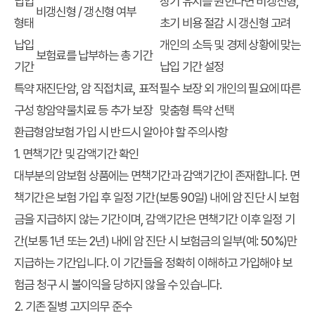
납입
장기 유지를 원한다면 비갱신형,
비갱신형 / 갱신형 여부
형태
초기 비용 절감 시 갱신형 고려
납입
개인의 소득 및 경제 상황에 맞는
보험료를 납부하는 총 기간
기간
납입 기간 설정
특약
재진단암, 암 직접치료, 표적
필수 보장 외 개인의 필요에 따른
구성
항암약물치료 등 추가 보장
맞춤형 특약 선택
환급형암보험 가입 시 반드시 알아야 할 주의사항
1. 면책기간 및 감액기간 확인
대부분의 암보험 상품에는 면책기간과 감액기간이 존재합니다. 면
책기간은 보험 가입 후 일정 기간(보통 90일) 내에 암 진단 시 보험
금을 지급하지 않는 기간이며, 감액기간은 면책기간 이후 일정 기
간(보통 1년 또는 2년) 내에 암 진단 시 보험금의 일부(예: 50%)만
지급하는 기간입니다. 이 기간들을 정확히 이해하고 가입해야 보
험금 청구 시 불이익을 당하지 않을 수 있습니다.
2. 기존 질병 고지의무 준수