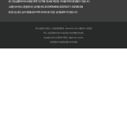
② 가입 상품에 따라 새로운 면책기간 적용 및 보장 제한 등 기타 불이익이 발생할 수 있습니다.
암 걱정 끝! 낸 보험료 100% 환급받는 완벽한 암보험 선택 가이드
쇼엠인슈어런스 준법감시인 심의필 제S-2025105445호 (2025.10.27~2026.10.26)
본 광고는 광고심의기준을 준수하였으며, 유효기간은 심의일로부터 1년입니다.
50대 암보험, 숨겨진 보장 찾고 후회없이 선택하는 비법!
암보험료 폭탄 피하는 법🚨 비갱신형 막차 탑승! 2026년 전에 꼭 알아
(주)쇼엠인슈어런스 | 사업자등록번호 : 404-87-03442 | 대표이사 : 강경준
주소 : 인천광역시 연수구 송도동 7-50 (갯벌타워 7층)
암보험금, 몰라서 못 받는 돈? 2026년 지급 기준 핵심 파헤치기
Copyright 2025. 쇼엠인슈어런스 all rights reserved.
[개인정보처리방침]
[필수안내사항]
암보험 비교 끝판왕: 2026년 가장 현명한 선택, 숨겨진 꿀팁 대방출!
암보험 가입, 왜 지금이 적기일까? 핵심만 짚어주는 3가지 이유!
암 치료비 폭탄 피하는 법! 2026년에도 끄떡없는 암치료보험 핵심 전
암보험 보장, 지금 놓치면 후회할 3가지 핵심 포인트
갱신형 암보험, 지금 가입하면 10년 후 폭탄? 후회 없는 선택법
암보험 진단비, 지금 가입하면 1억 더 받는 비법!
암 걱정 끝! 낸 보험료 100% 돌려받는 환급형 암보험, 지금 가입하면