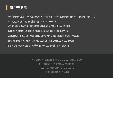
암보험 비교, 2026년 숨겨진 혜택까지 꼼꼼하게 파헤쳐 드립니다!
필수 안내사항
암보험 늦기 전에! 지금 가입해야만 하는 결정적 이유
상기 내용은 (주)쇼엠인슈어런스의 의견이며, 계약체결에 따른 이익 또는 손실은 보험계약자 등에게 귀속됩니다.
(주)쇼엠인슈어런스 보험대리점(등록번호 제2025030014호)
암보험 진단비, 지금 준비하면 1억 더 받는 비법!
보험계약자가 기존 보험계약을 해지하고 새로운 보험계약을 체결하는 과정에서
① 질병이력, 연령증가 등으로 가입이 거절되거나 보험료가 인상될 수 있습니다.
② 가입 상품에 따라 새로운 면책기간 적용 및 보장 제한 등 기타 불이익이 발생할 수 있습니다.
암 걱정 끝! 낸 보험료 100% 환급받는 완벽한 암보험 선택 가이드
쇼엠인슈어런스 준법감시인 심의필 제S-2025105445호 (2025.10.27~2026.10.26)
본 광고는 광고심의기준을 준수하였으며, 유효기간은 심의일로부터 1년입니다.
50대 암보험, 숨겨진 보장 찾고 후회없이 선택하는 비법!
암보험료 폭탄 피하는 법🚨 비갱신형 막차 탑승! 2026년 전에 꼭 알아
(주)쇼엠인슈어런스 | 사업자등록번호 : 404-87-03442 | 대표이사 : 강경준
주소 : 인천광역시 연수구 송도동 7-50 (갯벌타워 7층)
암보험금, 몰라서 못 받는 돈? 2026년 지급 기준 핵심 파헤치기
Copyright 2025. 쇼엠인슈어런스 all rights reserved.
[개인정보처리방침]
[필수안내사항]
암보험 비교 끝판왕: 2026년 가장 현명한 선택, 숨겨진 꿀팁 대방출!
암보험 가입, 왜 지금이 적기일까? 핵심만 짚어주는 3가지 이유!
암 치료비 폭탄 피하는 법! 2026년에도 끄떡없는 암치료보험 핵심 전
암보험 보장, 지금 놓치면 후회할 3가지 핵심 포인트