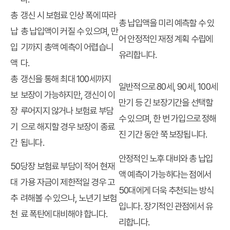
총
갱신 시 보험료 인상 폭에 따라
총 납입액을 미리 예측할 수 있
납
총 납입액이 커질 수 있으며, 만
어 안정적인 재정 계획 수립에
입
기까지 총액 예측이 어렵습니
유리합니다.
액
다.
총
갱신을 통해 최대 100세까지
일반적으로 80세, 90세, 100세
보
보장이 가능하지만, 갱신이 이
만기 등 긴 보장기간을 선택할
장
루어지지 않거나 보험료 부담
수 있으며, 한 번 가입으로 정해
기
으로 해지할 경우 보장이 종료
진 기간 동안 쭉 보장됩니다.
간
됩니다.
안정적인 노후 대비와 총 납입
50
당장 보험료 부담이 적어 현재
액 예측이 가능하다는 점에서
대
가용 자금이 제한적일 경우 고
50대에게 더욱 추천되는 방식
추
려해볼 수 있으나, 노년기 보험
입니다. 장기적인 관점에서 유
천
료 폭탄에 대비해야 합니다.
리합니다.