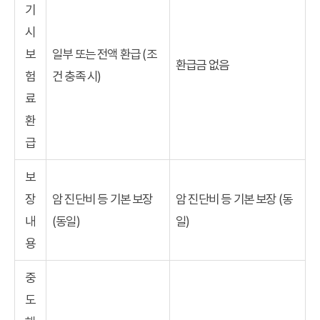
기
시
보
일부 또는 전액 환급 (조
환급금 없음
험
건 충족 시)
료
환
급
보
장
암 진단비 등 기본 보장
암 진단비 등 기본 보장 (동
내
(동일)
일)
용
중
도