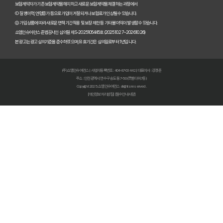
암보험 진단비, 지금 준비하면 1억 더 받는 비법!
보험계약자가 기존 보험계약을 해지하고 새로운 보험계약을 체결하는 과정에서
① 질병이력, 연령증가 등으로 가입이 거절되거나 보험료가 인상될 수 있습니다.
② 가입 상품에 따라 새로운 면책기간 적용 및 보장 제한 등 기타 불이익이 발생할 수 있습니다.
암 걱정 끝! 낸 보험료 100% 환급받는 완벽한 암보험 선택 가이드
쇼엠인슈어런스 준법감시인 심의필 제S-2025105445호 (2025.10.27~2026.10.26)
본 광고는 광고심의기준을 준수하였으며, 유효기간은 심의일로부터 1년입니다.
50대 암보험, 숨겨진 보장 찾고 후회없이 선택하는 비법!
암보험료 폭탄 피하는 법🚨 비갱신형 막차 탑승! 2026년 전에 꼭 알아
(주)쇼엠인슈어런스 | 사업자등록번호 : 404-87-03442 | 대표이사 : 강경준
주소 : 인천광역시 연수구 송도동 7-50 (갯벌타워 7층)
암보험금, 몰라서 못 받는 돈? 2026년 지급 기준 핵심 파헤치기
Copyright 2025. 쇼엠인슈어런스 all rights reserved.
[개인정보처리방침]
[필수안내사항]
암보험 비교 끝판왕: 2026년 가장 현명한 선택, 숨겨진 꿀팁 대방출!
암보험 가입, 왜 지금이 적기일까? 핵심만 짚어주는 3가지 이유!
암 치료비 폭탄 피하는 법! 2026년에도 끄떡없는 암치료보험 핵심 전
암보험 보장, 지금 놓치면 후회할 3가지 핵심 포인트
갱신형 암보험, 지금 가입하면 10년 후 폭탄? 후회 없는 선택법
암보험 진단비, 지금 가입하면 1억 더 받는 비법!