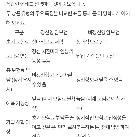
적합한 형태를 선택하는 것이 중요합니다.
두 상품 유형의 주요 특징을 비교한 표를 통해 좀 더 명확하게 이해
해 보세요.
구분
갱신형 암보험
비갱신형 암보험
초기 보험료
상대적으로 저렴
상대적으로 높음
갱신 시점마다 인상 가
보험료 변동
납입 기간 동안 고정
능성 높음
총 보험료 부
비갱신형보다 높아질
담 (장기 유지
갱신형보다 낮을 수 있음
수 있음
시)
낮음 (미래 보험료 불확
높음 (미래 보험료 예측 가
예측 가능성
실)
능)
초기 보험료 부담을 줄
장기적인 보험료 안정성을
가입 적합 대
이고 싶은 분, 단기 보장
추구하는 분, 전체 납입액 예
상
선호
측 선호