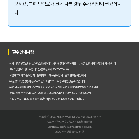
보세요. 특히 보험료가 크게 다른 경우 추가 확인이 필요합니
다.
필수 안내사항
상기 내용은 (주)쇼엠인슈어런스의 의견이며, 계약체결에 따른 이익 또는 손실은 보험계약자 등에게 귀속됩니다.
(주)쇼엠인슈어런스 보험대리점(등록번호 제2025030014호)
보험계약자가 기존 보험계약을 해지하고 새로운 보험계약을 체결하는 과정에서
① 질병이력, 연령증가 등으로 가입이 거절되거나 보험료가 인상될 수 있습니다.
② 가입 상품에 따라 새로운 면책기간 적용 및 보장 제한 등 기타 불이익이 발생할 수 있습니다.
쇼엠인슈어런스 준법감시인 심의필 제S-2025105445호 (2025.10.27~2026.10.26)
본 광고는 광고심의기준을 준수하였으며, 유효기간은 심의일로부터 1년입니다.
(주)쇼엠인슈어런스 | 사업자등록번호 : 404-87-03442 | 대표이사 : 강경준
주소 : 인천광역시 연수구 송도동 7-50 (갯벌타워 7층)
Copyright 2025. 쇼엠인슈어런스 all rights reserved.
[개인정보처리방침]
[필수안내사항]